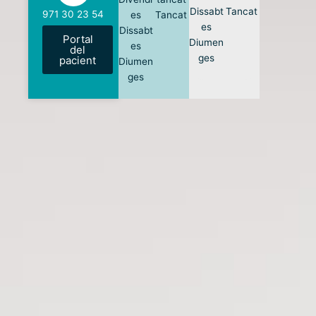
Dissabt
Tancat
971 30 23 54
es
Tancat
es
Dissabt
Portal
Diumen
es
del
ges
pacient
Diumen
ges