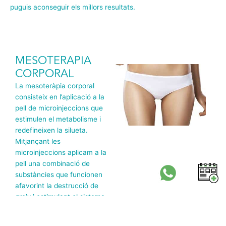
puguis aconseguir els millors resultats.
MESOTERAPIA
CORPORAL
La mesoteràpia corporal
consisteix en l’aplicació a la
pell de microinjeccions que
estimulen el metabolisme i
redefineixen la silueta.
Mitjançant les
microinjeccions aplicam a la
pell una combinació de
substàncies que funcionen
afavorint la destrucció de
greix i estimulant el sistema
limfàtic. Així, s’elimina el
greix acumulat, es redueix el