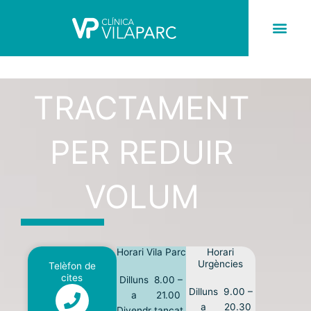
Skip
to
content
TRACTAMENT PER REDUIR VOLUM
TRACTAMENT
PER REDUIR
VOLUM
Horari Vila Parc
Horari
Urgències
Telèfon de
cites
Dilluns
8.00 –
Dilluns
9.00 –
a
21.00
a
20.30
Divendr
tancat