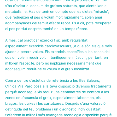
cosa cal reduir-ne el consum tant com sigui possible. També
s’ha d’evitar el consum de greixos saturats, que alenteixen el
metabolisme. Has de tenir en compte que les dietes “miracle”,
que redueixen el pes o volum molt ràpidament, solen anar
acompanyades del temut efecte rebot. És a dir, pots recuperar
el pes perdut després també en un temps rècord.
A més, cal practicar exercici físic amb regularitat,
especialment exercicis cardiovasculars, ja que són els que més
ajuden a perdre volum. Els exercicis específics a les zones del
cos on volem reduir volum tonifiquen el múscul i, per tant, en
milloren l’aspecte, però no impliquen necessàriament que
aconseguim reduir-ne el volum o el greix localitzat.
Com a centre d’estètica de referència a les Illes Balears,
Clínica Vila Parc posa a la teva disposició diversos tractaments
perquè aconsegueixis reduir uns centímetres de contorn a les
zones on s’acumula el greix, especialment l’abdomen, els
braços, les cuixes i les cartutxeres. Després d’una valoració
detinguda del teu problema i un diagnòstic individualitzat,
t’oferirem la millor i més avançada tecnologia disponible perquè