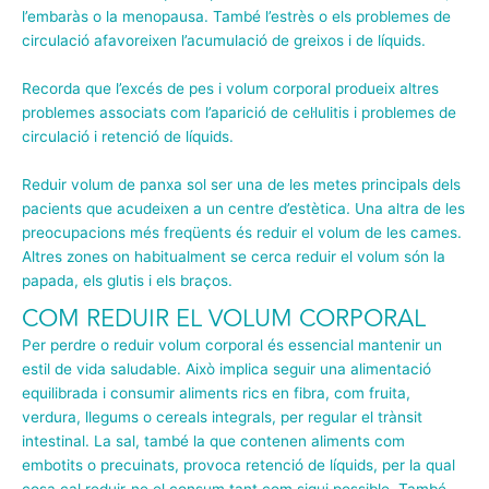
l’embaràs o la menopausa. També l’estrès o els problemes de
circulació afavoreixen l’acumulació de greixos i de líquids.
Recorda que l’excés de pes i volum corporal produeix altres
problemes associats com l’aparició de cel·lulitis i problemes de
circulació i retenció de líquids.
Reduir volum de panxa sol ser una de les metes principals dels
pacients que acudeixen a un centre d’estètica. Una altra de les
preocupacions més freqüents és reduir el volum de les cames.
Altres zones on habitualment se cerca reduir el volum són la
papada, els glutis i els braços.
COM REDUIR EL VOLUM CORPORAL
Per perdre o reduir volum corporal és essencial mantenir un
estil de vida saludable. Això implica seguir una alimentació
equilibrada i consumir aliments rics en fibra, com fruita,
verdura, llegums o cereals integrals, per regular el trànsit
intestinal. La sal, també la que contenen aliments com
embotits o precuinats, provoca retenció de líquids, per la qual