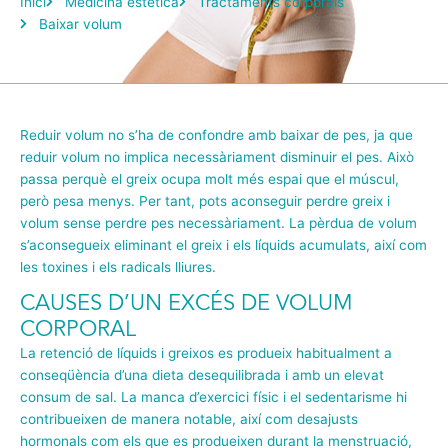
Inici
Medicina estètica
Tractaments corporals
Baixar volum
Reduir volum no s’ha de confondre amb baixar de pes, ja que
reduir volum no implica necessàriament disminuir el pes. Això
passa perquè el greix ocupa molt més espai que el múscul,
però pesa menys. Per tant, pots aconseguir perdre greix i
volum sense perdre pes necessàriament. La pèrdua de volum
s’aconsegueix eliminant el greix i els líquids acumulats, així com
les toxines i els radicals lliures.
CAUSES D’UN EXCÉS DE VOLUM
CORPORAL
La retenció de líquids i greixos es produeix habitualment a
conseqüència d’una dieta desequilibrada i amb un elevat
consum de sal. La manca d’exercici físic i el sedentarisme hi
contribueixen de manera notable, així com desajusts
hormonals com els que es produeixen durant la menstruació,