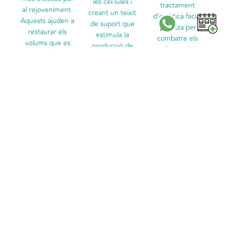
les cèl·lules i
tractament
al rejoveniment.
creant un teixit
d’estètica facial
Aquests ajuden a
de suport que
s’utilitza per
restaurar els
estimula la
combatre els
volums que es
producció de
efectes de
perden amb
fibroblasts i
l’envelliment,
l'edat i
col·lagen nou.
sent un dels més
redistribueixen el
Aquest
recurrents per
greix facial.
tractament s'ha
tractar arrugues i
D'aquesta
convertit en un
línies
manera, podem
dels més
d'expressió. La
reduir i fins i tot
sol·licitats per la
seva funció
eliminar arrugues
seva capacitat
principal és
i línies
d'oferir resultats
actuar com a
d'expressió,
espectaculars en
relaxant
millorar la
una sola sessió,
muscular, ajudant
definició del
de manera
a reduir les
contorn facial i
immediata i
arrugues
redensificar la
sense necessitat
dinàmiques,
pell, aportant-li
de cirurgia.
aquelles que es
fermesa, suavitat