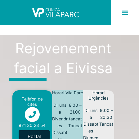
Skip
to
content
Rejovenement facial a Eivissa
Rejovenement
facial a Eivissa
Horari Vila Parc
Horari
Urgències
Telèfon de
cites
Dilluns
8.00 –
Dilluns
9.00 –
a
21.00
a
20.30
Divendr
tancat
Dissabt
Tancat
971 30 23 54
es
Tancat
es
Dissabt
Portal
Diumen