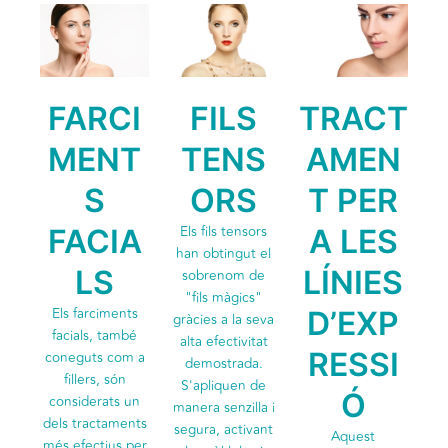
FARCI
FILS
TRACT
MENT
TENS
AMEN
S
ORS
T PER
Els fils tensors
FACIA
A LES
han obtingut el
LS
LÍNIES
sobrenom de
"fils màgics"
Els farciments
D’EXP
gràcies a la seva
facials, també
alta efectivitat
RESSI
coneguts com a
demostrada.
fillers, són
S'apliquen de
Ó
considerats un
manera senzilla i
dels tractaments
segura, activant
Aquest
més efectius per