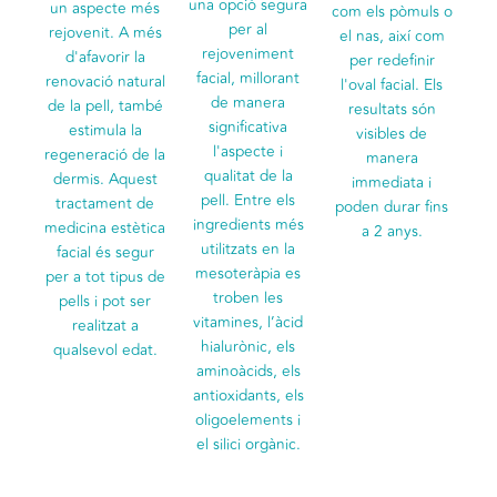
una opció segura
un aspecte més
com els pòmuls o
per al
rejovenit. A més
el nas, així com
rejoveniment
d'afavorir la
per redefinir
facial, millorant
renovació natural
l'oval facial. Els
de manera
de la pell, també
resultats són
significativa
estimula la
visibles de
l'aspecte i
regeneració de la
manera
qualitat de la
dermis. Aquest
immediata i
pell. Entre els
tractament de
poden durar fins
ingredients més
medicina estètica
a 2 anys.
utilitzats en la
facial és segur
mesoteràpia es
per a tot tipus de
troben les
pells i pot ser
vitamines, l’àcid
realitzat a
hialurònic, els
qualsevol edat.
aminoàcids, els
antioxidants, els
oligoelements i
el silici orgànic.