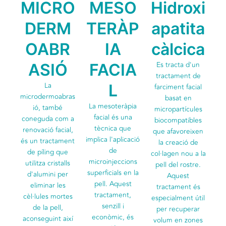
MICRO
MESO
Hidroxi
DERM
TERÀP
apatita
OABR
IA
càlcica
Es tracta d'un
ASIÓ
FACIA
tractament de
La
L
farciment facial
microdermoabras
basat en
La mesoteràpia
ió, també
micropartícules
facial és una
coneguda com a
biocompatibles
tècnica que
renovació facial,
que afavoreixen
implica l'aplicació
és un tractament
la creació de
de
de píling que
col·lagen nou a la
microinjeccions
utilitza cristalls
pell del rostre.
superficials en la
d'alumini per
Aquest
pell. Aquest
eliminar les
tractament és
tractament,
cèl·lules mortes
especialment útil
senzill i
de la pell,
per recuperar
econòmic, és
aconseguint així
volum en zones