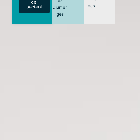
es
del
ges
pacient
Diumen
ges