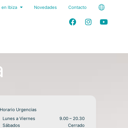
 en Ibiza
Novedades
Contacto
F
I
Y
a
n
o
c
s
u
e
t
t
b
a
u
o
g
b
o
r
e
a
k
a
m
Horario Urgencias
Lunes a Viernes
9.00 – 20.30
Sábados
Cerrado