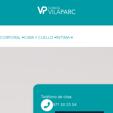
Ir
al
contenido
Cirugía Íntima
CORPORAL
CARA Y CUELLO
ÍNTIMA
Teléfono de citas
971 30 23 54