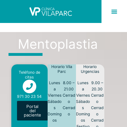
Ir
al
contenido
Hospital En Ibiza
Servicios En Ib
Mentoplastia
Mentoplastia
Horario Vila
Horario
Parc
Urgencias
Teléfono de
citas
Lunes
8.00 –
Lunes
9.00 –
a
21.00
a
20.30
Viernes
Cerrad
Viernes
Cerrad
971 30 23 54
Sábado
o
Sábado
o
Portal
s
Cerrad
s
Cerrad
del
Doming
o
Doming
o
paciente
os
os
Cerrad
Festivo
o