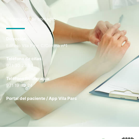
Información de contacto
Dirección
Edificio Vila Parc C/Corona nº1
Teléfono de citas:
971 30 23 54
Teléfono fisioterapia:
971 19 43 24
Portal del paciente
/
App Vila Parc
Copyright © 2026 Clínica Vila Parc |
Política de cookies
|
Política de
Privacidad
|
Aviso Legal
|
Tratamiento de datos