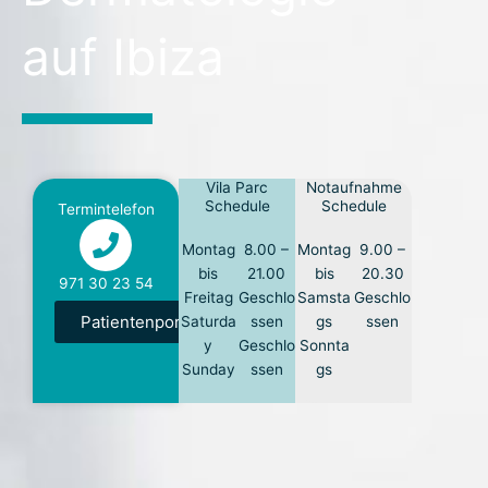
auf Ibiza
Vila Parc
Notaufnahme
Schedule
Schedule
Termintelefon
Montag
8.00 –
Montag
9.00 –
bis
21.00
bis
20.30
971 30 23 54
Freitag
Geschlo
Samsta
Geschlo
Patientenportal
Saturda
ssen
gs
ssen
y
Geschlo
Sonnta
Sunday
ssen
gs