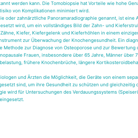
rkannt werden kann. Die Tomobiopsie hat Vorteile wie hohe Genau
Risiko von Komplikationen minimiert wird.
e oder zahnärztliche Panoramaradiographie genannt, ist eine A
esetzt wird, um ein vollständiges Bild der Zahn- und Kieferstru
Zähne, Kiefer, Kiefergelenk und Kieferhöhlen in einem einzigen
s Instrument zur Überwachung der Knochengesundheit. Ein diag
ste Methode zur Diagnose von Osteoporose und zur Bewertung 
menopausale Frauen, insbesondere über 65 Jahre, Männer über 
Vorbelastung, frühere Knochenbrüche, längere Kortikosteroidbe
diologen und Ärzten die Möglichkeit, die Geräte von einem sep
gesetzt sind, um ihre Gesundheit zu schützen und gleichzeitig 
ogie wird für Untersuchungen des Verdauungssystems (Speiser
eingesetzt.