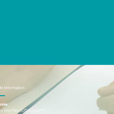
kt Information
esse
cio Vila Parc C/Corona nº1