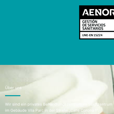
Über uns
Wir sind ein privates Behandlungszentrum im Stadtzentrum 
im Gebäude Vila Parc in der Straße „Calle Corona 1“.