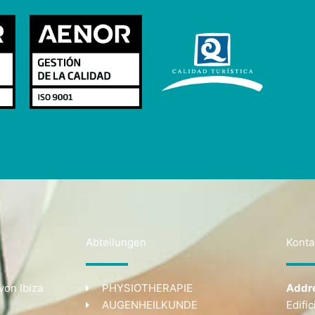
Abteilungen
Konta
von Ibiza
PHYSIOTHERAPIE
Addr
AUGENHEILKUNDE
Edifi