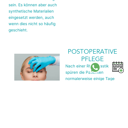
sein. Es können aber auch
synthetische Materialien
eingesetzt werden, auch
wenn dies nicht so häufig
geschieht.
POSTOPERATIVE
PFLEGE
Nach einer Rhinoplastik
spüren die Patienten
normalerweise einige Tage
oder Wochen in dem
Bereich
Schwellungen und
sogar Blutergüsse.
Bei
empfindlicheren Menschen
verlängert sich der Zeitraum,
aber dies ist nur temporär.