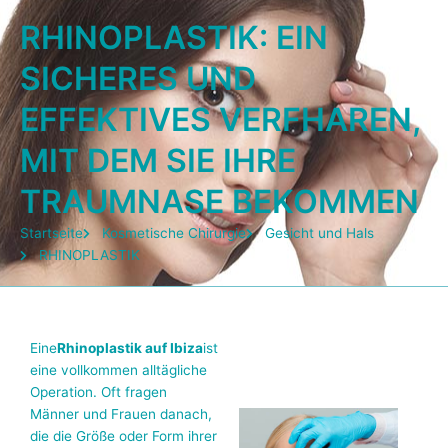
RHINOPLASTIK: EIN
SICHERES UND
EFFEKTIVES VERFHAREN,
MIT DEM SIE IHRE
TRAUMNASE BEKOMMEN
Startseite
Kosmetische Chirurgie
Gesicht und Hals
RHINOPLASTIK
Eine
Rhinoplastik auf Ibiza
ist
eine vollkommen alltägliche
Operation. Oft fragen
Männer und Frauen danach,
die die Größe oder Form ihrer