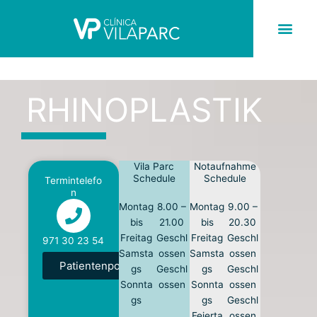
Skip
to
content
RHINOPLASTIK
RHINOPLASTIK
Vila Parc
Notaufnahme
Schedule
Schedule
Termintelefo
n
Montag
8.00 –
Montag
9.00 –
bis
21.00
bis
20.30
Freitag
Geschl
Freitag
Geschl
971 30 23 54
Samsta
ossen
Samsta
ossen
Patientenportal
gs
Geschl
gs
Geschl
Sonnta
ossen
Sonnta
ossen
gs
gs
Geschl
Feierta
ossen